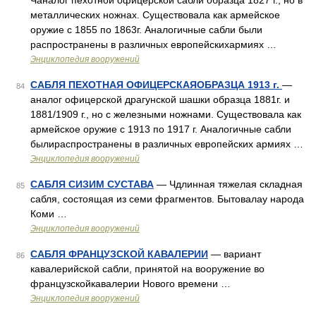
Чаналог пехотной офицерской сабли образца 1827 г., но в
металлических ножнах. Существовала как армейское
оружие с 1855 по 1863г. Аналогичные сабли были
распространены в различных европейскихармиях …
Энциклопедия вооружений
САБЛЯ ПЕХОТНАЯ ОФИЦЕРСКАЯОБРАЗЦА 1913 г.
—
84
аналог офицерской драгунской шашки образца 1881г. и
1881/1909 г., но с железными ножнами. Существовала как
армейское оружие с 1913 по 1917 г. Аналогичные сабли
былираспространены в различных европейских армиях …
Энциклопедия вооружений
САБЛЯ СИЗИМ СУСТАВА
— Чдлинная тяжелая складная
85
сабля, состоящая из семи фрагментов. Бытовалау народа
Коми …
Энциклопедия вооружений
САБЛЯ ФРАНЦУЗСКОЙ КАВАЛЕРИИ
— вариант
86
кавалерийской сабли, принятой на вооружение во
французскойкавалерии Нового времени …
Энциклопедия вооружений