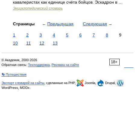
кавалеристах как единице счёта бойцов. Эскадрон в …
Энциклопедический словарь
Страницы
←
Предыдущая
Следующая
→
1
2
3
4
5
6
7
8
9
10
11
12
13
© Академик, 2000-2026
18+
Обратная связь:
Техподдержка
,
Реклама на сайте
👣 Путешествия
Экспорт словарей на сайты
, сделанные на PHP,
Joomla,
Drupal,
WordPress, MODx.