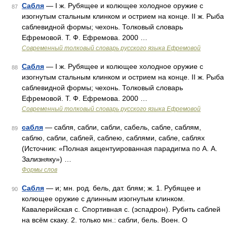
Сабля
— I ж. Рубящее и колющее холодное оружие с
87
изогнутым стальным клинком и острием на конце. II ж. Рыба
саблевидной формы; чехонь. Толковый словарь
Ефремовой. Т. Ф. Ефремова. 2000 …
Современный толковый словарь русского языка Ефремовой
Сабля
— I ж. Рубящее и колющее холодное оружие с
88
изогнутым стальным клинком и острием на конце. II ж. Рыба
саблевидной формы; чехонь. Толковый словарь
Ефремовой. Т. Ф. Ефремова. 2000 …
Современный толковый словарь русского языка Ефремовой
сабля
— сабля, сабли, сабли, сабель, сабле, саблям,
89
саблю, сабли, саблей, саблею, саблями, сабле, саблях
(Источник: «Полная акцентуированная парадигма по А. А.
Зализняку») …
Формы слов
Сабля
— и; мн. род. бель, дат. блям; ж. 1. Рубящее и
90
колющее оружие с длинным изогнутым клинком.
Кавалерийская с. Спортивная с. (эспадрон). Рубить саблей
на всём скаку. 2. только мн.: сабли, бель. Воен. О