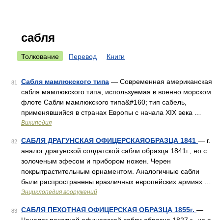
сабля
Толкование
Перевод
Книги
Сабля мамлюкского типа
— Современная американская
81
сабля мамлюкского типа, используемая в военно морском
флоте Сабли мамлюкского типа&#160; тип сабель,
применявшийся в странах Европы с начала XIX века …
Википедия
САБЛЯ ДРАГУНСКАЯ ОФИЦЕРСКАЯОБРАЗЦА 1841
— г.
82
аналог драгунской солдатской сабли образца 1841г., но с
золоченым эфесом и прибором ножен. Черен
покрытрастительным орнаментом. Аналогичные сабли
были распространены вразличных европейских армиях …
Энциклопедия вооружений
САБЛЯ ПЕХОТНАЯ ОФИЦЕРСКАЯ ОБРАЗЦА 1855г.
—
83